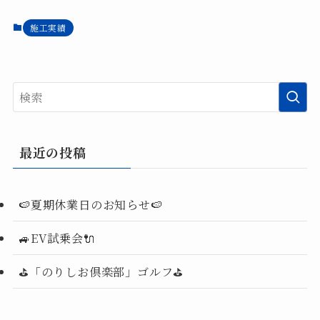
施工実績
最近の投稿
🍉夏期休業日のお知らせ🍉
🚙EV試乗会🔌
⛳「のりしお倶楽部」ゴルフ⛳